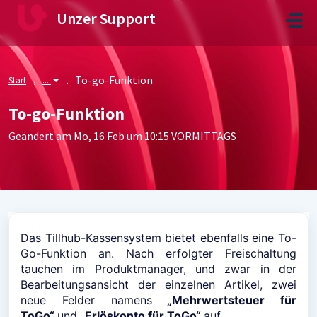
Zum hauptsächlichen Inhalt gehen
Unzer Support
To-go-Funktion
Start
...
To-go-Funktion
Geändert am Mo, 16 Feb um 10:15 VORMITTAGS
Das Tillhub-Kassensystem bietet ebenfalls eine To-
Go-Funktion an. Nach erfolgter Freischaltung
tauchen im Produktmanager, und zwar in der
Bearbeitungsansicht der einzelnen Artikel, zwei
neue Felder namens
„Mehrwertsteuer für
ToGo“
und
„Erlöskonto für ToGo“
auf.