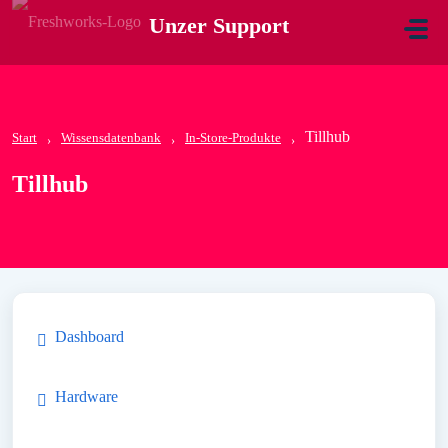
Zum hauptsächlichen Inhalt gehen
Unzer Support
Tillhub
Start
Wissensdatenbank
In-Store-Produkte
Tillhub
Dashboard
Hardware