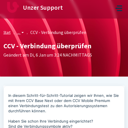
Zum hauptsächlichen Inhalt gehen
Unzer Support
CCV - Verbindung überprüfen
Start
...
CCV - Verbindung überprüfen
Geändert am Di, 6 Jan um 3:24 NACHMITTAGS
In diesem Schritt-für-Schritt-Tutorial zeigen wir Ihnen, wie Sie
mit Ihrem CCV Base Next oder dem CCV Mobile Premium
einen Verbindungstest zu den Autorisierungssystemen
durchführen können.
Haben Sie schon Ihre Verbindung eingerichtet?
Sind die Verbindungssymbole aktiv?