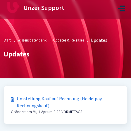
Zum hauptsächlichen Inhalt gehen
Unzer Support
Updates
Start
Wissensdatenbank
Updates & Releases
Updates
Umstellung Kauf auf Rechnung (Heidelpay
Rechnungskauf)
Geändert am Mi, 1 Apr um 8:03 VORMITTAGS