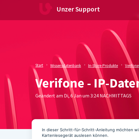
Zum hauptsächlichen Inhalt gehen
Unzer Support
Start
Wissensdatenbank
In-Store-Produkte
Verifone
Verifone - IP-Dat
Geändert am Di, 6 Jan um 3:24 NACHMITTAGS
In dieser Schritt-für-Schritt-Anleitung möchten wi
Kartenlesegerät auslesen können.