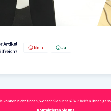
r Artikel
Nein
Ja
ilfreich?
ie können nicht finden, wonach Sie suchen? Wir helfen Ihnen gern
Kontaktieren Sie uns