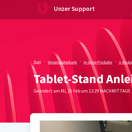
Zum hauptsächlichen Inhalt gehen
Unzer Support
Start
Wissensdatenbank
In-Store-Produkte
3. Modu
Tablet-Stand Anle
Geändert am Mi, 25 Feb um 12:29 NACHMITTAGS