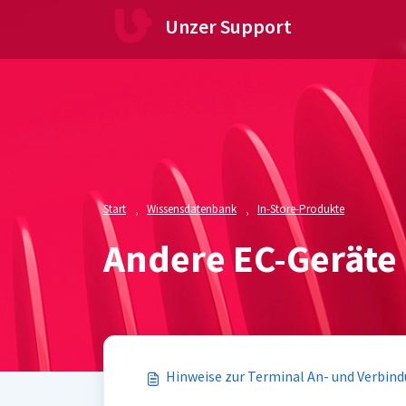
Zum hauptsächlichen Inhalt gehen
Unzer Support
Start
Wissensdatenbank
In-Store-Produkte
Andere EC-Geräte
Hinweise zur Terminal An- und Verbin