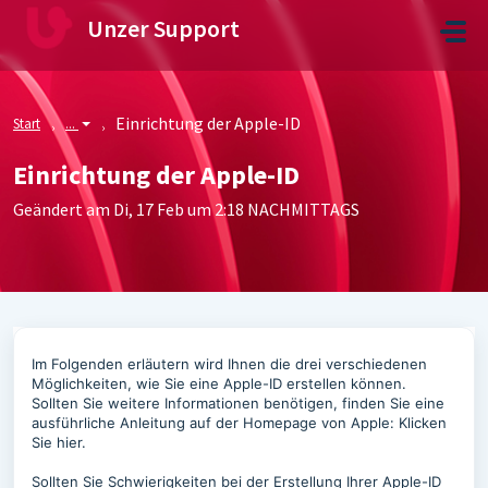
Zum hauptsächlichen Inhalt gehen
Unzer Support
Einrichtung der Apple-ID
Start
...
Einrichtung der Apple-ID
Geändert am Di, 17 Feb um 2:18 NACHMITTAGS
Im Folgenden erläutern wird Ihnen die drei verschiedenen
Möglichkeiten, wie Sie eine Apple-ID erstellen können.
Sollten Sie weitere Informationen benötigen, finden Sie eine
ausführliche Anleitung auf der Homepage von Apple: Klicken
Sie hier.
Sollten Sie Schwierigkeiten bei der Erstellung Ihrer Apple-ID