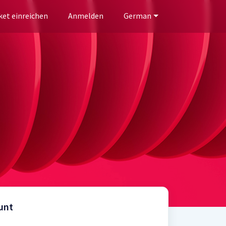
ket einreichen
Anmelden
German
unt