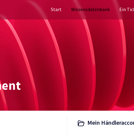
Start
Wissensdatenbank
Ein Tic
ment
Mein Händleracco