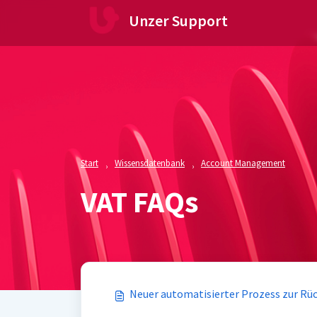
Zum hauptsächlichen Inhalt gehen
Unzer Support
Start
Wissensdatenbank
Account Management
VAT FAQs
Neuer automatisierter Prozess zur Rü