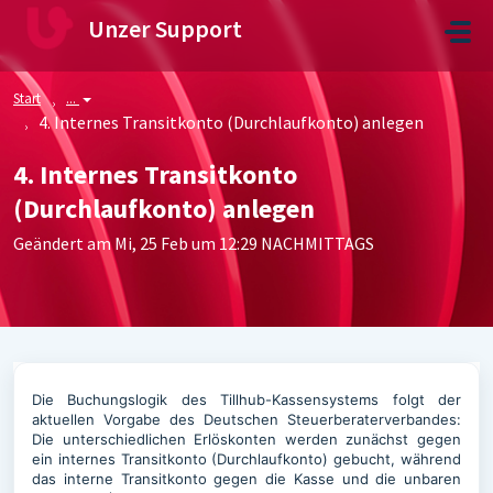
Zum hauptsächlichen Inhalt gehen
Unzer Support
Start
...
4. Internes Transitkonto (Durchlaufkonto) anlegen
4. Internes Transitkonto
(Durchlaufkonto) anlegen
Geändert am Mi, 25 Feb um 12:29 NACHMITTAGS
Die Buchungslogik des Tillhub-Kassensystems folgt der
aktuellen Vorgabe des Deutschen Steuerberaterverbandes:
Die unterschiedlichen Erlöskonten werden zunächst gegen
ein internes Transitkonto (Durchlaufkonto) gebucht, während
das interne Transitkonto gegen die Kasse und die unbaren