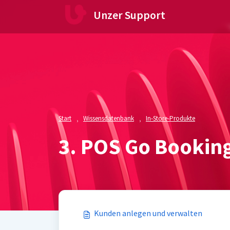
Zum hauptsächlichen Inhalt gehen
Unzer Support
Start
Wissensdatenbank
In-Store-Produkte
3. POS Go Bookin
Kunden anlegen und verwalten