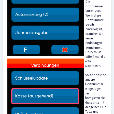
Die
Portnummer
lautet: 20007
Wenn diese
Portnummer
bereits
hinterlegt ist,
brauchen Sie
keine
Änderungen
vornehmen.
Drücken Sie
bitte 4-mal die
rote
Stopptaste.
Sollte dort eine
andere
Portnummer
eingetragen
sein,
korrigieren Sie
diese bitte mit
der gelben CLR
Taste und