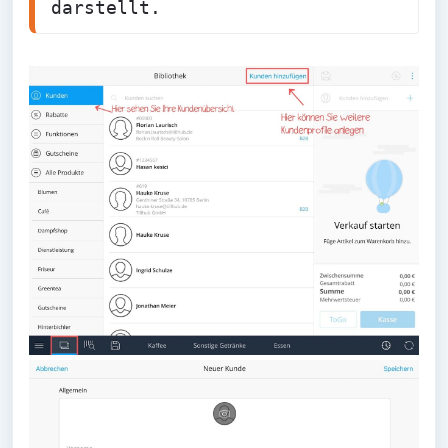
darstellt.