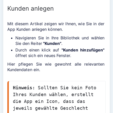
Kunden anlegen
Mit diesem Artikel zeigen wir Ihnen, wie Sie in der 
App Kunden anlegen können.
Navigieren Sie in Ihre Bibliothek und wählen 
Sie den Reiter
 "Kunden"
. 
Durch einen klick auf 
"Kunden hinzufügen"
öffnet sich ein neues Fenster.
Hier pflegen Sie wie gewohnt alle relevanten 
Kundendaten ein. 
Hinweis:
 Sollten Sie kein Foto 
Ihres Kunden wählen, erstellt 
die App ein Icon, dass das 
jeweils gewählte Geschlecht 