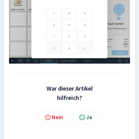
War dieser Artikel
hilfreich?
Nein
Ja