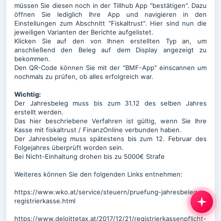
müssen Sie diesen noch in der Tillhub App "bestätigen". Dazu
öffnen Sie lediglich Ihre App und navigieren in den
Einstellungen zum Abschnitt "Fiskaltrust". Hier sind nun die
jeweiligen Varianten der Berichte aufgelistet.
Klicken Sie auf den von Ihnen erstellten Typ an, um
anschließend den Beleg auf dem Display angezeigt zu
bekommen.
Den QR-Code können Sie mit der "BMF-App" einscannen um
nochmals zu prüfen, ob alles erfolgreich war.
Wichtig:
Der Jahresbeleg muss bis zum 31.12 des selben Jahres
erstellt werden.
Das hier beschriebene Verfahren ist gültig, wenn Sie Ihre
Kasse mit fiskaltrust / FinanzOnline verbunden haben.
Der Jahresbeleg muss spätestens bis zum 12. Februar des
Folgejahres überprüft worden sein.
Bei Nicht-Einhaltung drohen bis zu 5000€ Strafe
Weiteres können Sie den folgenden Links entnehmen:
https://www.wko.at/service/steuern/pruefung-jahresbeleg-
registrierkasse.html
https://www.deloittetax.at/2017/12/21/registrierkassenpflicht-